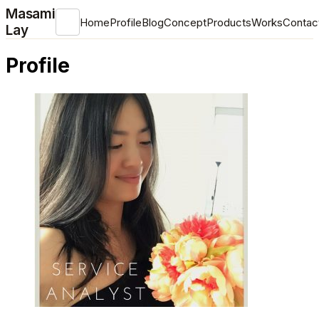
Masami
Home
Profile
Blog
Concept
Products
Works
Contac
Lay
Profile